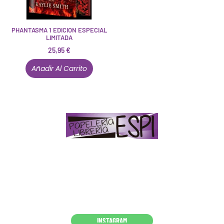
PHANTASMA 1 EDICION ESPECIAL
LIMITADA
25,95
€
Añadir Al Carrito
Papelería – Librería ubicada en Jaén
. La mayoría de
nuestros clientes dicen que somos muy «apañaos»
(Agradables).
PD. Lo dejamos dicho por si te sirve como referencia
y decides confiar en nosotros. Todo sea ayudarte.
Conócenos en persona
INSTAGRAM