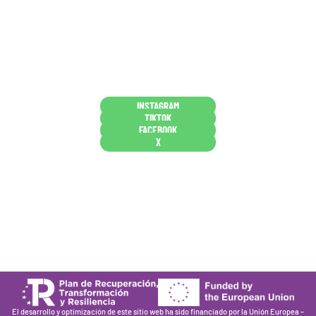
nuestros clientes dicen que somos muy «apañaos»
(Agradables).
PD. Lo dejamos dicho por si te sirve como referencia
y decides confiar en nosotros. Todo sea ayudarte.
Conócenos en persona
INSTAGRAM
TIKTOK
FACEBOOK
X
Están aquí porque tienen que estar
Mi cuenta
Condiciones de venta
Política de privacidad
Cookies
El desarrollo y optimización de este sitio web ha sido financiado por la Unión Europea –