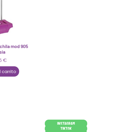
chila mod 905
sia
95
€
 carrito
Conócenos en persona
INSTAGRAM
TIKTOK