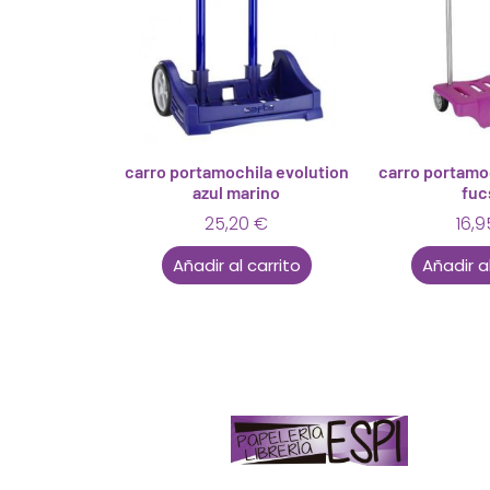
carro portamochila evolution
carro portamo
azul marino
fuc
25,20
€
16,
Añadir al carrito
Añadir al
Papelería – Librería ubicada en Jaén
. La