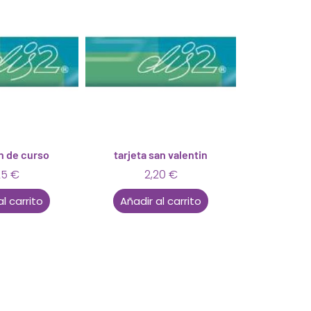
in de curso
tarjeta san valentin
25
€
2,20
€
al carrito
Añadir al carrito