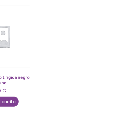
p t.rigida negro
 und
5
€
 carrito