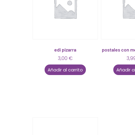
edi pizarra
postales con m
3,00
€
3,9
Añadir al carrito
Añadir al