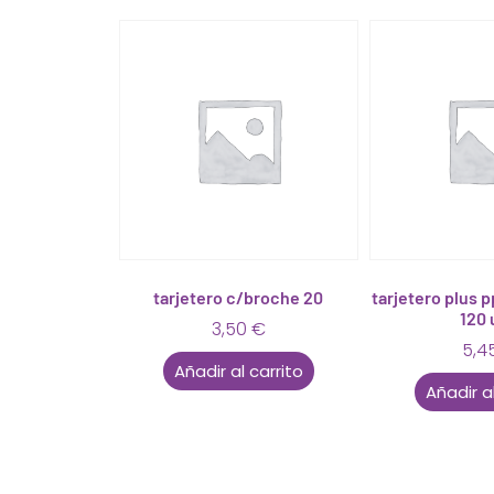
tarjetero c/broche 20
tarjetero plus p
120
3,50
€
5,4
Añadir al carrito
Añadir al