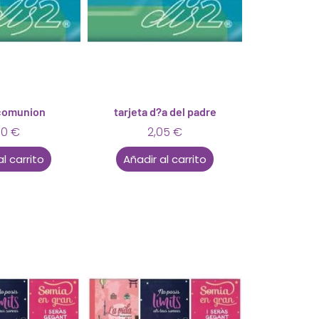
 comunion
tarjeta d?a del padre
30
€
2,05
€
al carrito
Añadir al carrito