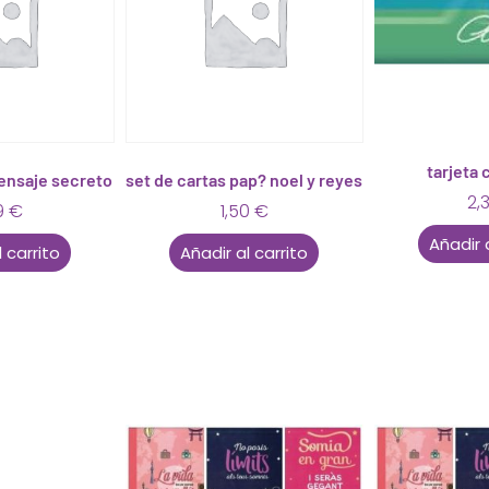
tarjeta
ensaje secreto
set de cartas pap? noel y reyes
2,
9
€
1,50
€
Añadir 
 carrito
Añadir al carrito