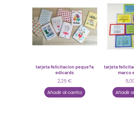
tarjeta felicitacion peque?a
tarjeta felici
edicards
marco 
2,25
€
5,0
Añadir al carrito
Añadir al