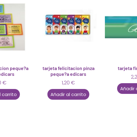
tacion peque?a
tarjeta felicitacion pinza
tarjeta f
edicars
peque?a edicars
2,
0
€
1,20
€
Añadir 
 carrito
Añadir al carrito