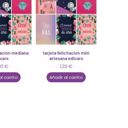
itacion mediana
tarjeta felicitacion mini
cars
artesana edicars
00
€
1,35
€
al carrito
Añadir al carrito