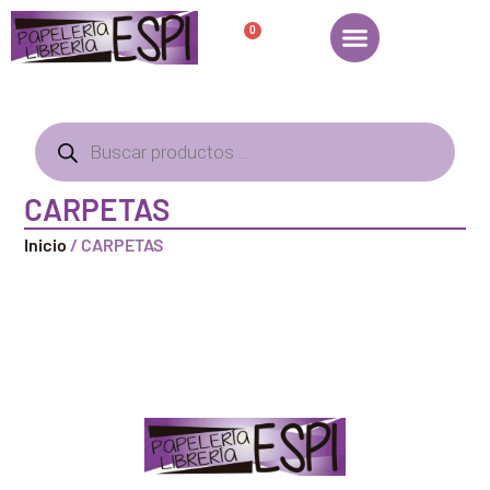
0
CARPETAS
Inicio
/ CARPETAS
Papelería – Librería ubicada en Jaén
. La mayoría de