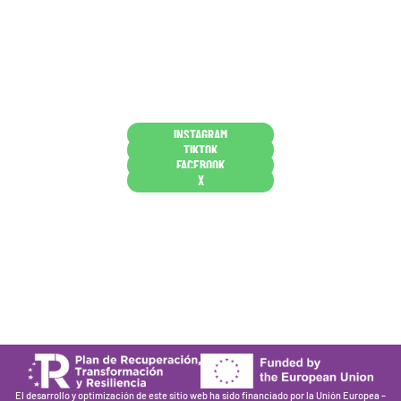
nuestros clientes dicen que somos muy «apañaos»
(Agradables).
PD. Lo dejamos dicho por si te sirve como referencia
y decides confiar en nosotros. Todo sea ayudarte.
Conócenos en persona
INSTAGRAM
TIKTOK
FACEBOOK
X
Están aquí porque tienen que estar
Mi cuenta
Condiciones de venta
Política de privacidad
Cookies
El desarrollo y optimización de este sitio web ha sido financiado por la Unión Europea –