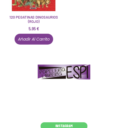
120 PEGATINAS DINOSAURIOS
(ROJO)
5,95
€
Añadir Al Carrito
Papelería – Librería ubicada en Jaén
. La mayoría de
nuestros clientes dicen que somos muy «apañaos»
(Agradables).
PD. Lo dejamos dicho por si te sirve como referencia
y decides confiar en nosotros. Todo sea ayudarte.
Conócenos en persona
INSTAGRAM