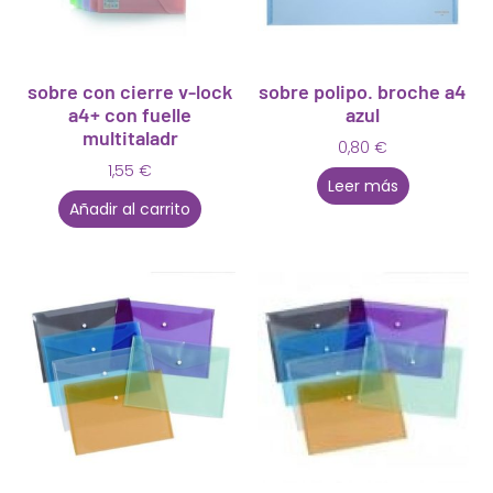
sobre con cierre v-lock
sobre polipo. broche a4
a4+ con fuelle
azul
multitaladr
0,80
€
1,55
€
Leer más
Añadir al carrito