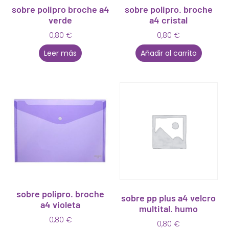
sobre polipro broche a4
sobre polipro. broche
verde
a4 cristal
0,80
€
0,80
€
Leer más
Añadir al carrito
sobre polipro. broche
sobre pp plus a4 velcro
a4 violeta
multital. humo
0,80
€
0,80
€