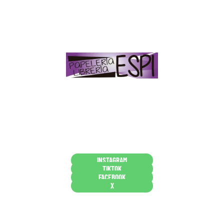
Papelería – Librería ubicada en Jaén
. La mayoría de
nuestros clientes dicen que somos muy «apañaos»
(Agradables).
PD. Lo dejamos dicho por si te sirve como referencia
y decides confiar en nosotros. Todo sea ayudarte.
Conócenos en persona
INSTAGRAM
TIKTOK
FACEBOOK
X
Están aquí porque tienen que estar
Mi cuenta