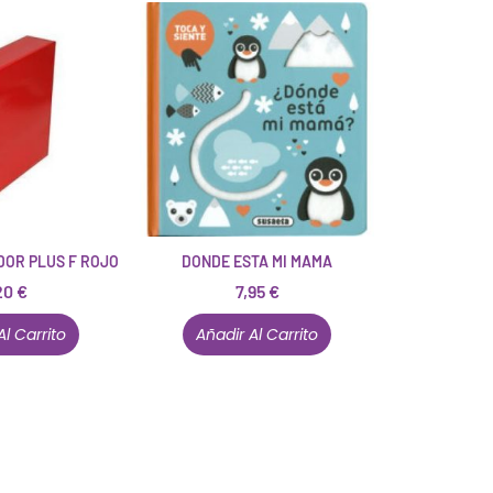
DOR PLUS F ROJO
DONDE ESTA MI MAMA
20
€
7,95
€
Al Carrito
Añadir Al Carrito
Están aquí porque tienen que estar