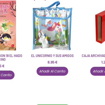
ON 18 EL HADO
EL UNICORNIO Y SUS AMIGOS
CAJA ARCHIVA
INO
8,95
€
1,
95
€
Añadir Al Carrito
Añadir 
 Carrito
Conócenos en persona