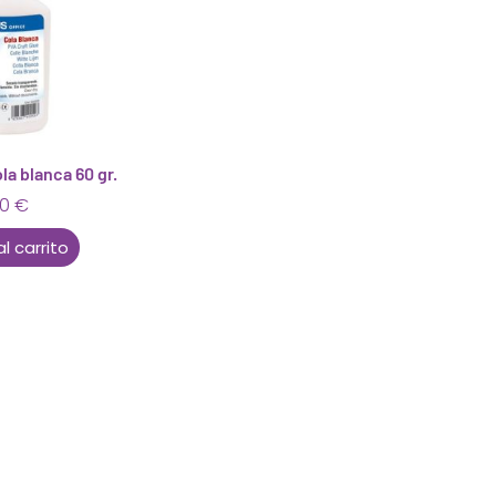
a blanca 60 gr.
00
€
al carrito
Están aquí porque tienen que estar
Mi cuenta
Condiciones de venta