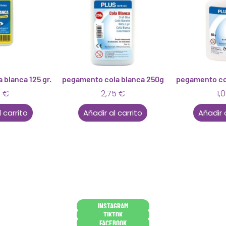
blanca 125 gr.
pegamento cola blanca 250g
pegamento col
5
€
2,75
€
1,
 carrito
Añadir al carrito
Añadir 
Conócenos en persona
INSTAGRAM
TIKTOK
FACEBOOK