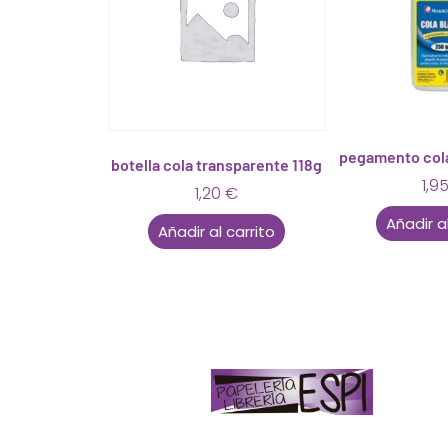
pegamento cola 
botella cola transparente 118g
1,9
1,20
€
Añadir al
Añadir al carrito
Papelería – Librería ubicada en Jaén
. La
mayoría de nuestros clientes dicen que