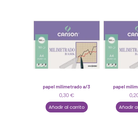
papel milimetrado a/3
papel milim
0,30
€
0,2
Añadir al carrito
Añadir al