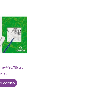
l a-4 90/95 gr.
25
€
al carrito