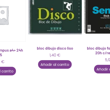
bloc dibujo disco liso
bloc dibujo f
ampus a4+ 24h
20h c/re
25
1,40
€
5,
0
€
Añadir al carrito
Añadir 
 carrito