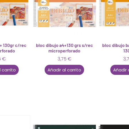
+ 130gr c/rec
bloc dibujo a4+130 grs s/rec
bloc dibujo b
rforado
microperforado
13
5
€
3,75
€
3,
 carrito
Añadir al carrito
Añadir 