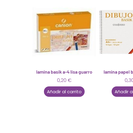
lamina basik a-4 lisa guarro
lamina papel b
0,20
€
0,3
Añadir al carrito
Añadir al