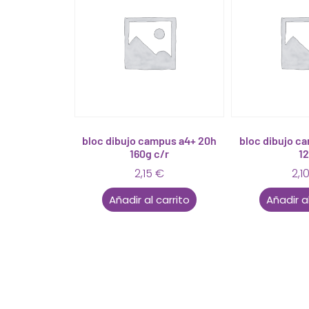
bloc dibujo campus a4+ 20h
bloc dibujo c
160g c/r
1
2,15
€
2,1
Añadir al carrito
Añadir al