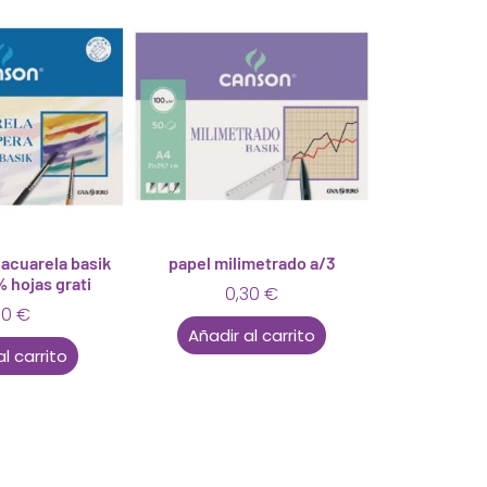
 acuarela basik
papel milimetrado a/3
 hojas grati
0,30
€
50
€
Añadir al carrito
al carrito