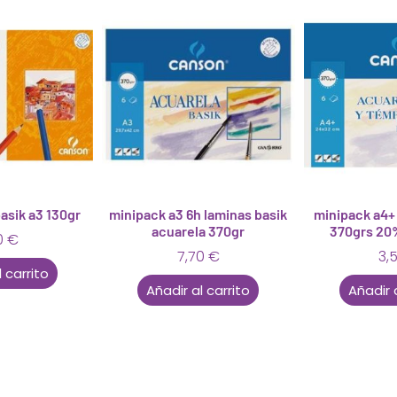
asik a3 130gr
minipack a3 6h laminas basik
minipack a4+
acuarela 370gr
370grs 20%
0
€
7,70
€
3,
 carrito
Añadir al carrito
Añadir 