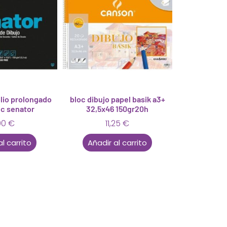
olio prolongado
bloc dibujo papel basik a3+
c senator
32,5x46 150gr20h
90
€
11,25
€
al carrito
Añadir al carrito