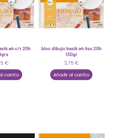
asik a4 c/r 20h
bloc dibujo basik a4 liso 20h
0grs
130gr
75
€
3,75
€
al carrito
Añadir al carrito