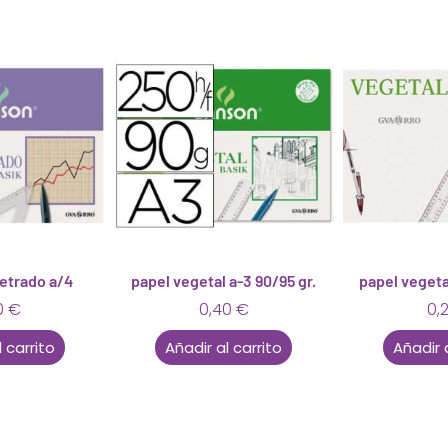
etrado a/4
papel vegetal a-3 90/95 gr.
papel vegeta
0
€
0,40
€
0,
 carrito
Añadir al carrito
Añadir 