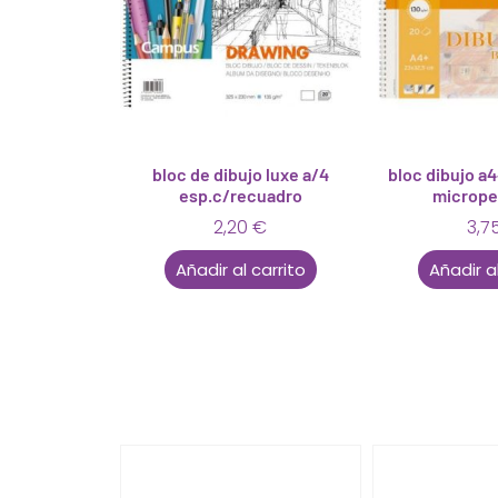
bloc de dibujo luxe a/4
bloc dibujo a4
esp.c/recuadro
micrope
2,20
€
3,7
Añadir al carrito
Añadir al