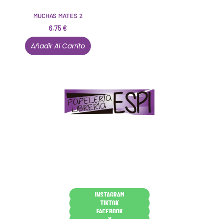
MUCHAS MATES 2
6,75
€
Añadir Al Carrito
Papelería – Librería ubicada en Jaén
. La mayoría de
nuestros clientes dicen que somos muy «apañaos»
(Agradables).
PD. Lo dejamos dicho por si te sirve como referencia
y decides confiar en nosotros. Todo sea ayudarte.
Conócenos en persona
INSTAGRAM
TIKTOK
FACEBOOK