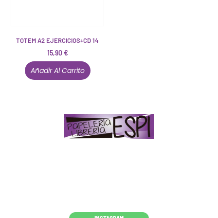
TOTEM A2 EJERCICIOS+CD 14
15,90
€
Añadir Al Carrito
Papelería – Librería ubicada en Jaén
. La mayoría de
nuestros clientes dicen que somos muy «apañaos»
(Agradables).
PD. Lo dejamos dicho por si te sirve como referencia
y decides confiar en nosotros. Todo sea ayudarte.
Conócenos en persona