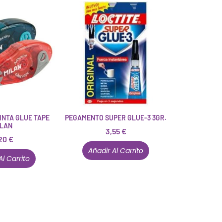
INTA GLUE TAPE
PEGAMENTO SUPER GLUE-3 3GR.
ILAN
3,55
€
20
€
Añadir Al Carrito
Al Carrito
Están aquí porque tienen que estar