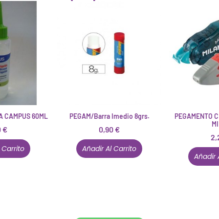
DA CAMPUS 60ML
PEGAM/Barra Imedio 8grs.
PEGAMENTO C
M
0
€
0,90
€
2,
 Carrito
Añadir Al Carrito
Añadir 
Conócenos en persona