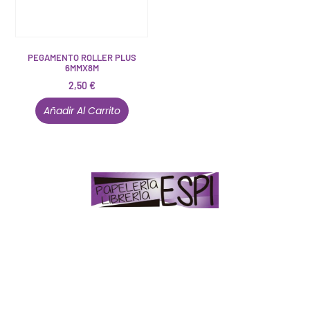
PEGAMENTO ROLLER PLUS
6MMX8M
2,50
€
Añadir Al Carrito
Papelería – Librería ubicada en Jaén
. La mayoría de
nuestros clientes dicen que somos muy «apañaos»
(Agradables).
PD. Lo dejamos dicho por si te sirve como referencia
y decides confiar en nosotros. Todo sea ayudarte.
Conócenos en persona