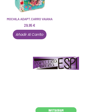
MOCHILA ADAPT.CARRO VAIANA
29,95
€
Añadir Al Carrito
Papelería – Librería ubicada en Jaén
. La mayoría de
nuestros clientes dicen que somos muy «apañaos»
(Agradables).
PD. Lo dejamos dicho por si te sirve como referencia
y decides confiar en nosotros. Todo sea ayudarte.
Conócenos en persona
INSTAGRAM