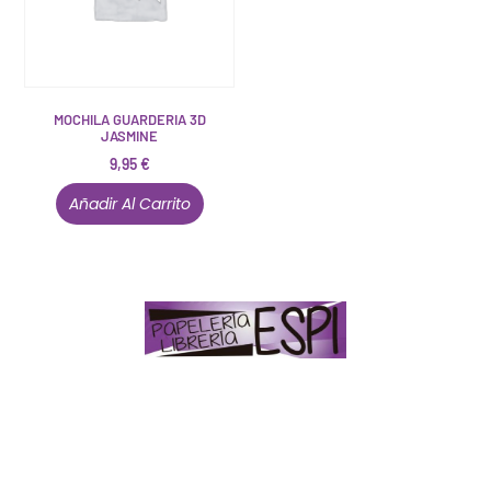
MOCHILA GUARDERIA 3D
JASMINE
9,95
€
Añadir Al Carrito
Papelería – Librería ubicada en Jaén
. La mayoría de
nuestros clientes dicen que somos muy «apañaos»
(Agradables).
PD. Lo dejamos dicho por si te sirve como referencia
y decides confiar en nosotros. Todo sea ayudarte.