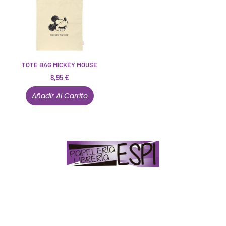
TOTE BAG MICKEY MOUSE
8,95
€
Añadir Al Carrito
Papelería – Librería ubicada en Jaén
. La mayoría de
nuestros clientes dicen que somos muy «apañaos»
(Agradables).
PD. Lo dejamos dicho por si te sirve como referencia
y decides confiar en nosotros. Todo sea ayudarte.