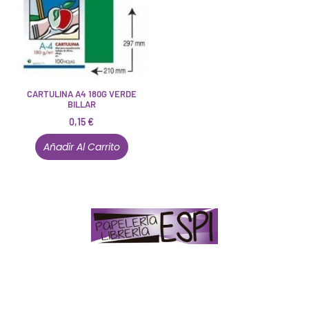
CARTULINA A4 180G VERDE
BILLAR
0,15
€
Añadir Al Carrito
Papelería – Librería ubicada en Jaén
. La mayoría de
nuestros clientes dicen que somos muy «apañaos»
(Agradables).
PD. Lo dejamos dicho por si te sirve como referencia
y decides confiar en nosotros. Todo sea ayudarte.