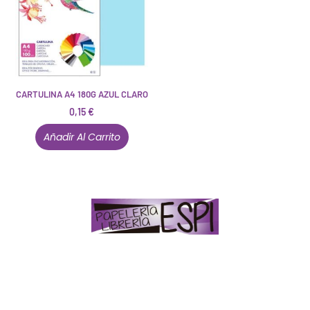
CARTULINA A4 180G AZUL CLARO
0,15
€
Añadir Al Carrito
Papelería – Librería ubicada en Jaén
. La mayoría de
nuestros clientes dicen que somos muy «apañaos»
(Agradables).
PD. Lo dejamos dicho por si te sirve como referencia
y decides confiar en nosotros. Todo sea ayudarte.