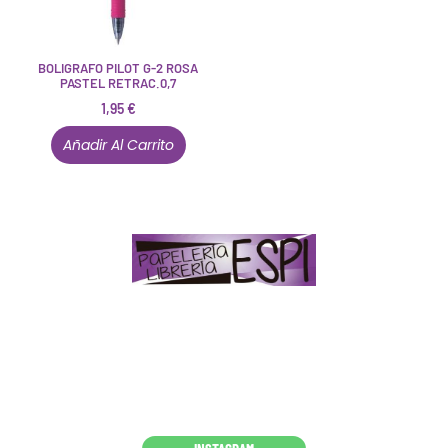
BOLIGRAFO PILOT G-2 ROSA
PASTEL RETRAC.0,7
1,95
€
Añadir Al Carrito
Papelería – Librería ubicada en Jaén
. La mayoría de
nuestros clientes dicen que somos muy «apañaos»
(Agradables).
PD. Lo dejamos dicho por si te sirve como referencia
y decides confiar en nosotros. Todo sea ayudarte.
Conócenos en persona