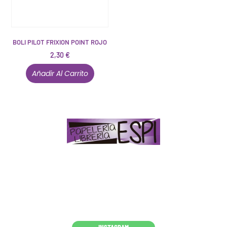
BOLI PILOT FRIXION POINT ROJO
2,30
€
Añadir Al Carrito
Papelería – Librería ubicada en Jaén
. La mayoría de
nuestros clientes dicen que somos muy «apañaos»
(Agradables).
PD. Lo dejamos dicho por si te sirve como referencia
y decides confiar en nosotros. Todo sea ayudarte.
Conócenos en persona