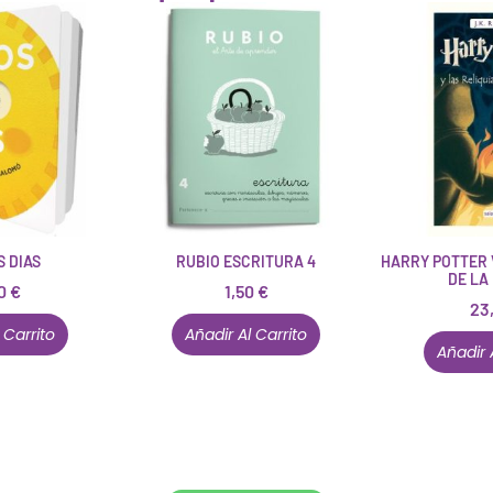
 DIAS
RUBIO ESCRITURA 4
HARRY POTTER V
DE LA
90
€
1,50
€
23
 Carrito
Añadir Al Carrito
Añadir 
Conócenos en persona