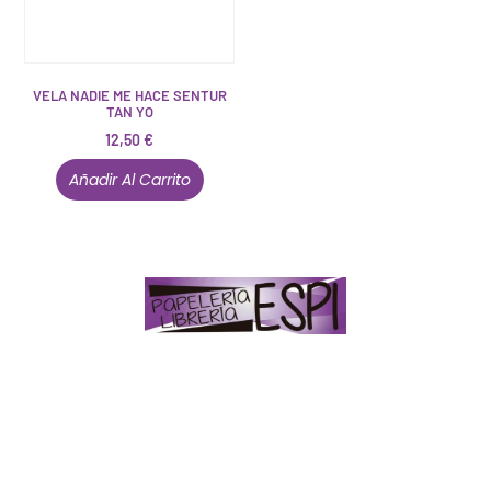
VELA NADIE ME HACE SENTUR
TAN YO
12,50
€
Añadir Al Carrito
Papelería – Librería ubicada en Jaén
. La mayoría de
nuestros clientes dicen que somos muy «apañaos»
(Agradables).
PD. Lo dejamos dicho por si te sirve como referencia
y decides confiar en nosotros. Todo sea ayudarte.
Conócenos en persona