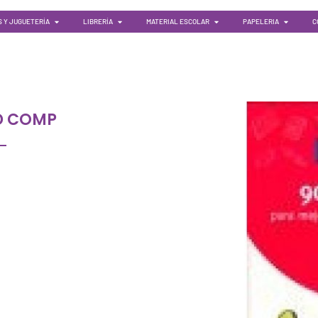
 Y JUGUETERÍA
LIBRERÍA
MATERIAL ESCOLAR
PAPELERIA
C
D COMP