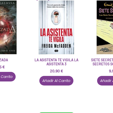
ZADA
LA ASISTENTA TE VIGILA LA
SIETE SECRET
ASISTENTA 3
SECRETOS S
95
€
20,90
€
9,
 Carrito
Añadir Al Carrito
Añadir 
Conócenos en persona