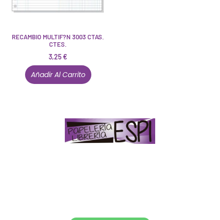
RECAMBIO MULTIF?N 3003 CTAS.
CTES.
3,25
€
Añadir Al Carrito
Papelería – Librería ubicada en Jaén
. La mayoría de
nuestros clientes dicen que somos muy «apañaos»
(Agradables).
PD. Lo dejamos dicho por si te sirve como referencia
y decides confiar en nosotros. Todo sea ayudarte.
Conócenos en persona