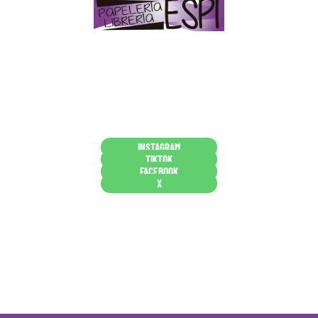
Papelería – Librería ubicada en Jaén
. La mayoría de
nuestros clientes dicen que somos muy «apañaos»
(Agradables).
PD. Lo dejamos dicho por si te sirve como referencia
y decides confiar en nosotros. Todo sea ayudarte.
Conócenos en persona
INSTAGRAM
TIKTOK
FACEBOOK
X
Están aquí porque tienen que estar
Mi cuenta
Condiciones de venta
Política de privacidad
Cookies