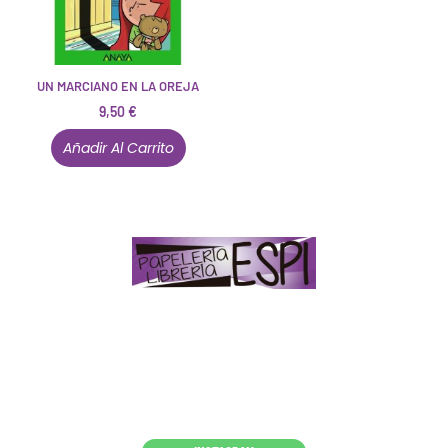
UN MARCIANO EN LA OREJA
9,50
€
Añadir Al Carrito
Papelería – Librería ubicada en Jaén
. La mayoría de
nuestros clientes dicen que somos muy «apañaos»
(Agradables).
PD. Lo dejamos dicho por si te sirve como referencia
y decides confiar en nosotros. Todo sea ayudarte.
Conócenos en persona