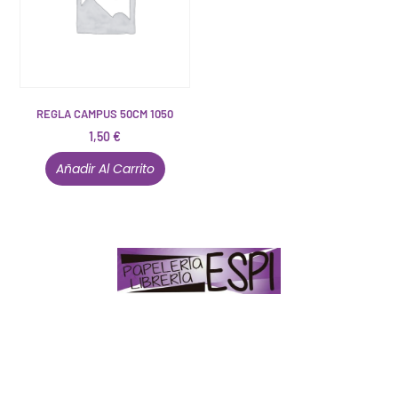
REGLA CAMPUS 50CM 1050
1,50
€
Añadir Al Carrito
Papelería – Librería ubicada en Jaén
. La mayoría de
nuestros clientes dicen que somos muy «apañaos»
(Agradables).
PD. Lo dejamos dicho por si te sirve como referencia
y decides confiar en nosotros. Todo sea ayudarte.