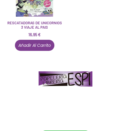
RESCATADORAS DE UNICORNIOS
3 VIAJE AL PAIS
16,95
€
Añadir Al Carrito
Papelería – Librería ubicada en Jaén
. La mayoría de
nuestros clientes dicen que somos muy «apañaos»
(Agradables).
PD. Lo dejamos dicho por si te sirve como referencia
y decides confiar en nosotros. Todo sea ayudarte.
Conócenos en persona