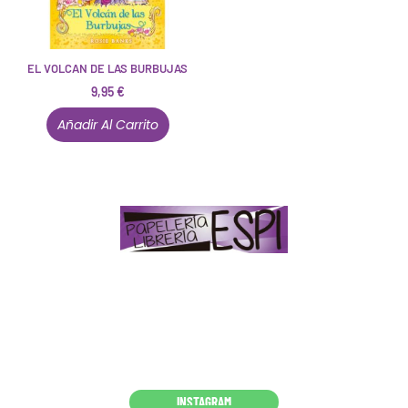
EL VOLCAN DE LAS BURBUJAS
9,95
€
Añadir Al Carrito
Papelería – Librería ubicada en Jaén
. La mayoría de
nuestros clientes dicen que somos muy «apañaos»
(Agradables).
PD. Lo dejamos dicho por si te sirve como referencia
y decides confiar en nosotros. Todo sea ayudarte.
Conócenos en persona
INSTAGRAM