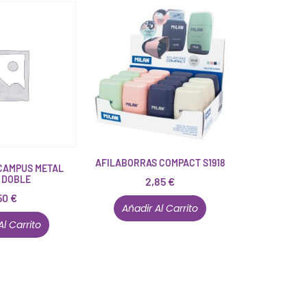
AFILABORRAS COMPACT S1918
 CAMPUS METAL
 DOBLE
2,85
€
50
€
Añadir Al Carrito
Al Carrito
Están aquí porque tienen que estar