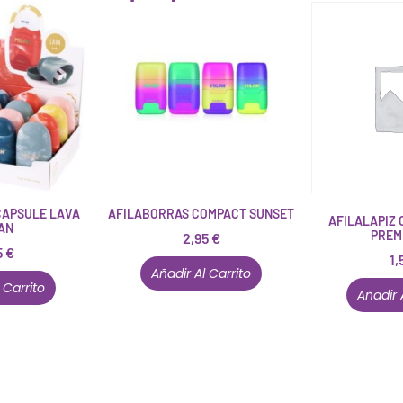
CAPSULE LAVA
AFILABORRAS COMPACT SUNSET
AFILALAPIZ
AN
PREM
2,95
€
5
€
1,
Añadir Al Carrito
 Carrito
Añadir 
Conócenos en persona