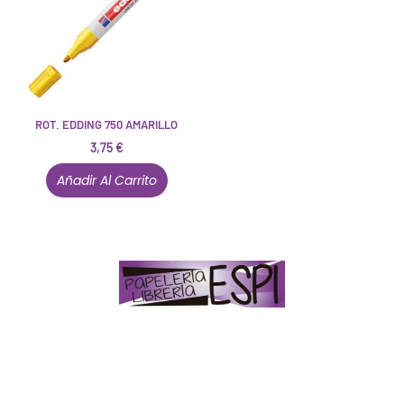
ROT. EDDING 750 AMARILLO
3,75
€
Añadir Al Carrito
Papelería – Librería ubicada en Jaén
. La mayoría de
nuestros clientes dicen que somos muy «apañaos»
(Agradables).
PD. Lo dejamos dicho por si te sirve como referencia
y decides confiar en nosotros. Todo sea ayudarte.