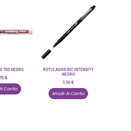
NG 750 NEGRO
ROTULADOR BIC INTENSITY
NEGRO
75
€
1,10
€
Al Carrito
Añadir Al Carrito
Están aquí porque tienen que estar