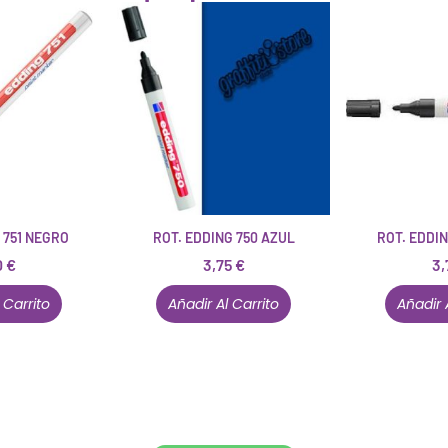
 751 NEGRO
ROT. EDDING 750 AZUL
ROT. EDDI
0
€
3,75
€
3,
 Carrito
Añadir Al Carrito
Añadir 
Conócenos en persona