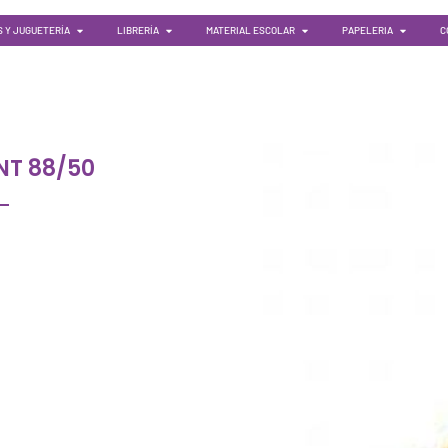
 Y JUGUETERÍA
LIBRERÍA
MATERIAL ESCOLAR
PAPELERIA
C
NT 88/50