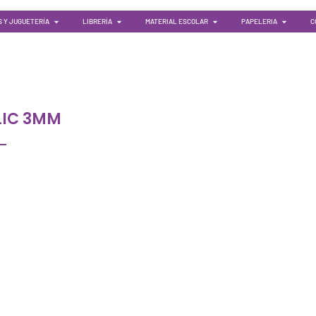
 Y JUGUETERÍA
LIBRERÍA
MATERIAL ESCOLAR
PAPELERIA
C
LIC 3MM