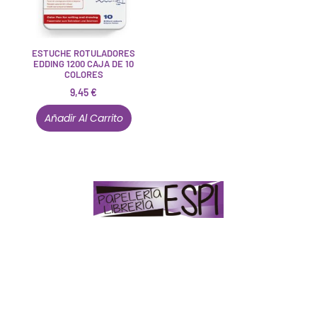
ESTUCHE ROTULADORES
EDDING 1200 CAJA DE 10
COLORES
9,45
€
Añadir Al Carrito
Papelería – Librería ubicada en Jaén
. La mayoría de
nuestros clientes dicen que somos muy «apañaos»
(Agradables).
PD. Lo dejamos dicho por si te sirve como referencia
y decides confiar en nosotros. Todo sea ayudarte.
Conócenos en persona