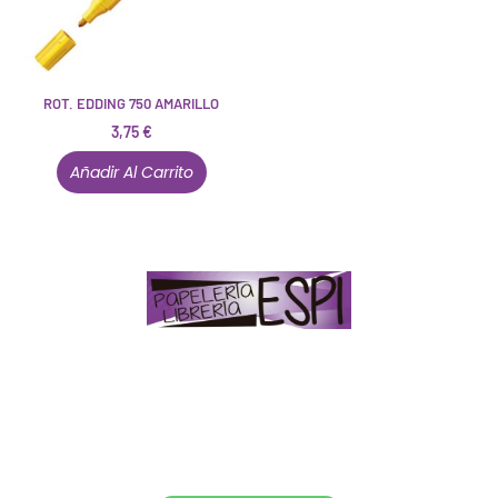
ROT. EDDING 750 AMARILLO
3,75
€
Añadir Al Carrito
Papelería – Librería ubicada en Jaén
. La mayoría de
nuestros clientes dicen que somos muy «apañaos»
(Agradables).
PD. Lo dejamos dicho por si te sirve como referencia
y decides confiar en nosotros. Todo sea ayudarte.
Conócenos en persona