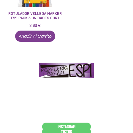
ROTULADOR VELLEDA MARKER
1721 PACK 8 UNIDADES SURT
8,60
€
Añadir Al Carrito
Papelería – Librería ubicada en Jaén
. La mayoría de
nuestros clientes dicen que somos muy «apañaos»
(Agradables).
PD. Lo dejamos dicho por si te sirve como referencia
y decides confiar en nosotros. Todo sea ayudarte.
Conócenos en persona
INSTAGRAM
TIKTOK