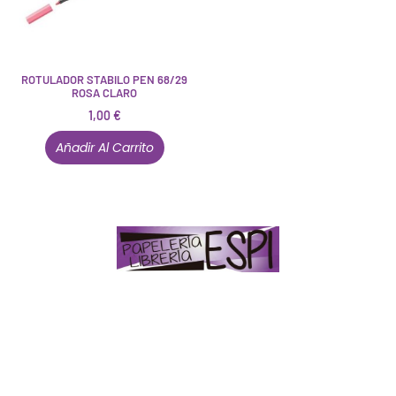
ROTULADOR STABILO PEN 68/29
ROSA CLARO
1,00
€
Añadir Al Carrito
Papelería – Librería ubicada en Jaén
. La mayoría de
nuestros clientes dicen que somos muy «apañaos»
(Agradables).
PD. Lo dejamos dicho por si te sirve como referencia
y decides confiar en nosotros. Todo sea ayudarte.
Conócenos en persona