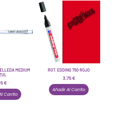
ELLEDA MEDIUM
ROT. EDDING 750 ROJO
ZUL
3,75
€
15
€
Añadir Al Carrito
Al Carrito
Están aquí porque tienen que estar