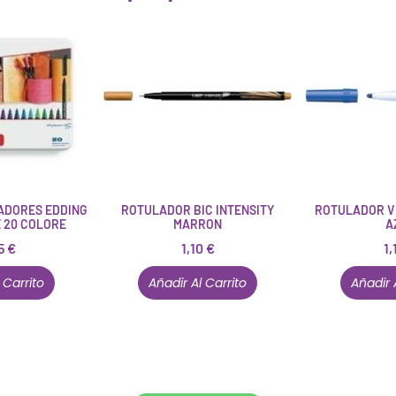
ADORES EDDING
ROTULADOR BIC INTENSITY
ROTULADOR V
E 20 COLORE
MARRON
A
25
€
1,10
€
1,
 Carrito
Añadir Al Carrito
Añadir 
Conócenos en persona