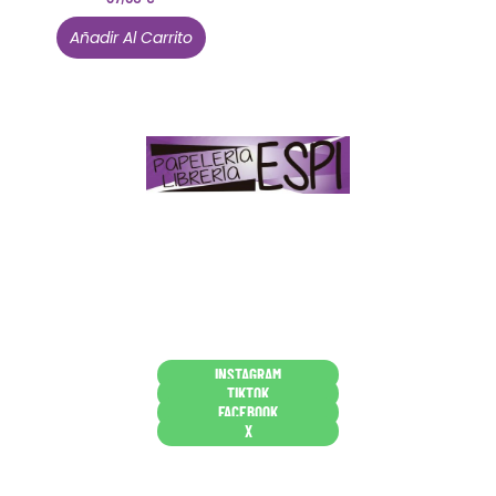
Añadir Al Carrito
Papelería – Librería ubicada en Jaén
. La mayoría de
nuestros clientes dicen que somos muy «apañaos»
(Agradables).
PD. Lo dejamos dicho por si te sirve como referencia
y decides confiar en nosotros. Todo sea ayudarte.
Conócenos en persona
INSTAGRAM
TIKTOK
FACEBOOK
X
Están aquí porque tienen que estar