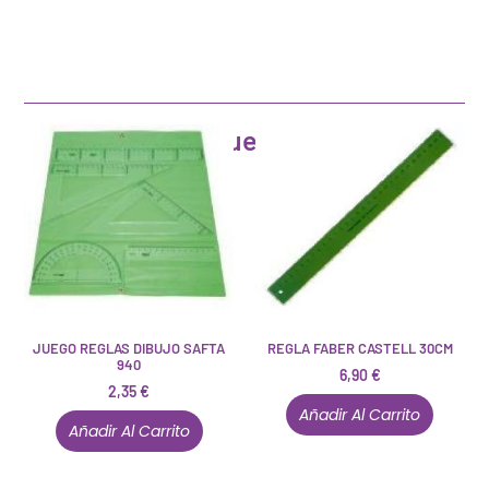
Artículos que pueden interesarte
JUEGO REGLAS DIBUJO SAFTA
REGLA FABER CASTELL 30CM
940
6,90
€
2,35
€
Añadir Al Carrito
Añadir Al Carrito