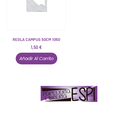
REGLA CAMPUS 50CM 1050
1,50
€
Añadir Al Carrito
Papelería – Librería ubicada en Jaén
. La mayoría de
nuestros clientes dicen que somos muy «apañaos»
(Agradables).
PD. Lo dejamos dicho por si te sirve como referencia
y decides confiar en nosotros. Todo sea ayudarte.