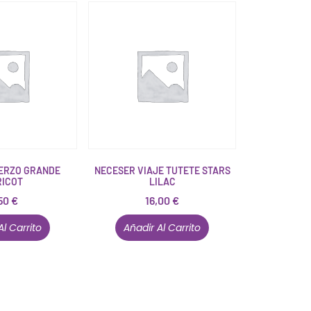
ERZO GRANDE
NECESER VIAJE TUTETE STARS
RICOT
LILAC
50
€
16,00
€
Al Carrito
Añadir Al Carrito
Están aquí porque tienen que estar