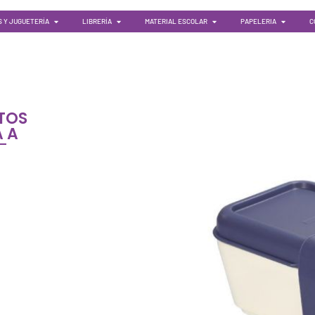
 Y JUGUETERÍA
LIBRERÍA
MATERIAL ESCOLAR
PAPELERIA
C
NTOS
A A