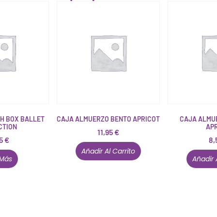
H BOX BALLET
CAJA ALMUERZO BENTO APRICOT
CAJA ALMU
CTION
AP
11,95
€
75
€
8,
Añadir Al Carrito
 Más
Añadir 
Conócenos en persona