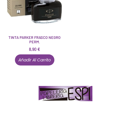
TINTA PARKER FRASCO NEGRO
PERM.
8,90
€
Añadir Al Carrito
Papelería – Librería ubicada en Jaén
. La mayoría de
nuestros clientes dicen que somos muy «apañaos»
(Agradables).
PD. Lo dejamos dicho por si te sirve como referencia
y decides confiar en nosotros. Todo sea ayudarte.