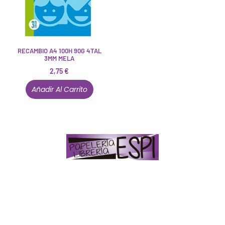
RECAMBIO A4 100H 90G 4TAL
3MM MELA
2,75
€
Añadir Al Carrito
Papelería – Librería ubicada en Jaén
. La mayoría de
nuestros clientes dicen que somos muy «apañaos»
(Agradables).
PD. Lo dejamos dicho por si te sirve como referencia
y decides confiar en nosotros. Todo sea ayudarte.