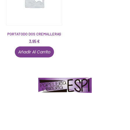
PORTATODO DOS CREMALLERAS
3,95
€
Añadir Al Carrito
Papelería – Librería ubicada en Jaén
. La mayoría de
nuestros clientes dicen que somos muy «apañaos»
(Agradables).
PD. Lo dejamos dicho por si te sirve como referencia
y decides confiar en nosotros. Todo sea ayudarte.