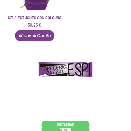
KIT 4 ESTUCHES CON COLOURS
30,25
€
Añadir Al Carrito
Papelería – Librería ubicada en Jaén
. La mayoría de
nuestros clientes dicen que somos muy «apañaos»
(Agradables).
PD. Lo dejamos dicho por si te sirve como referencia
y decides confiar en nosotros. Todo sea ayudarte.
Conócenos en persona
INSTAGRAM
TIKTOK