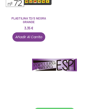
PLASTILINA 72/S NEGRA
GRANDE
3,35
€
Añadir Al Carrito
Papelería – Librería ubicada en Jaén
. La mayoría de
nuestros clientes dicen que somos muy «apañaos»
(Agradables).
PD. Lo dejamos dicho por si te sirve como referencia
y decides confiar en nosotros. Todo sea ayudarte.
Conócenos en persona