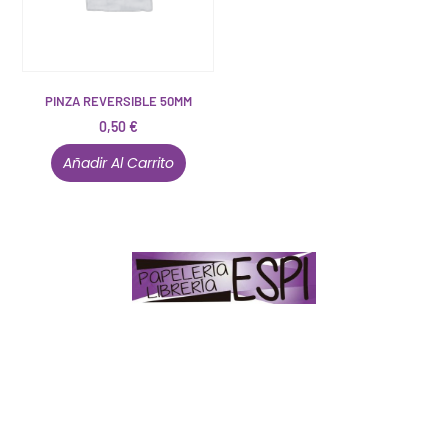
PINZA REVERSIBLE 50MM
0,50
€
Añadir Al Carrito
Papelería – Librería ubicada en Jaén
. La mayoría de
nuestros clientes dicen que somos muy «apañaos»
(Agradables).
PD. Lo dejamos dicho por si te sirve como referencia
y decides confiar en nosotros. Todo sea ayudarte.
Conócenos en persona