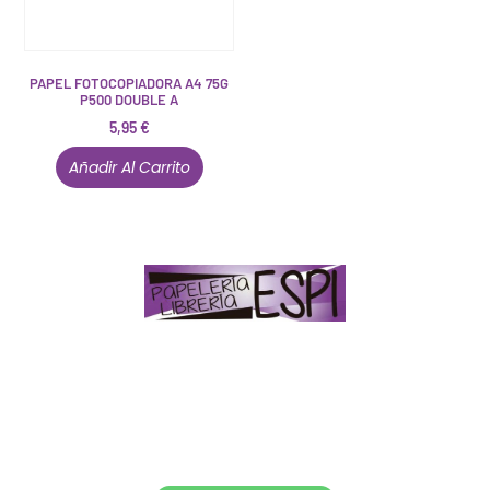
PAPEL FOTOCOPIADORA A4 75G
P500 DOUBLE A
5,95
€
Añadir Al Carrito
Papelería – Librería ubicada en Jaén
. La mayoría de
nuestros clientes dicen que somos muy «apañaos»
(Agradables).
PD. Lo dejamos dicho por si te sirve como referencia
y decides confiar en nosotros. Todo sea ayudarte.
Conócenos en persona