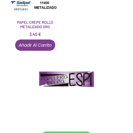
PAPEL CREPE ROLLO
METALIZADO ORO
3,40
€
Añadir Al Carrito
Papelería – Librería ubicada en Jaén
. La mayoría de
nuestros clientes dicen que somos muy «apañaos»
(Agradables).
PD. Lo dejamos dicho por si te sirve como referencia
y decides confiar en nosotros. Todo sea ayudarte.
Conócenos en persona